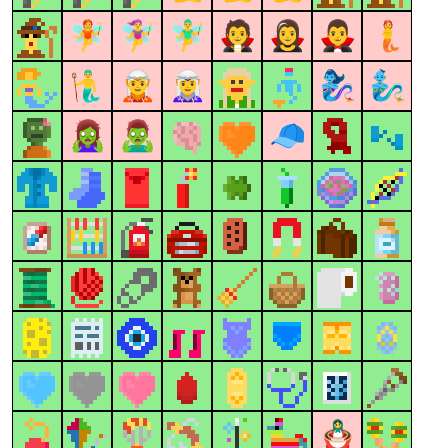
🧚
🧚‍♀️
🧚‍♂️
🧛
🧛‍♀️
🧛‍♂️
🧜
🧜‍♂️
🧝
🧝‍♀️
🧞‍♀️
🧞‍♂️
🧟‍♀️
🧟‍♂️
🧢
🪆