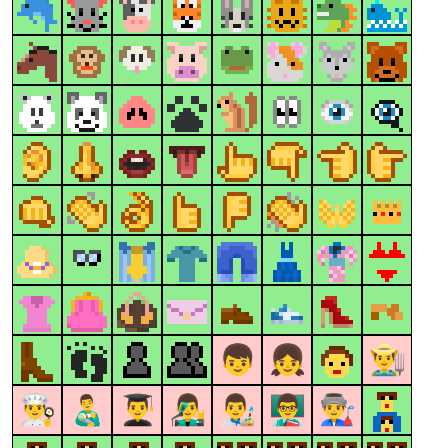
👦
👧
👨‍🌾
👨‍🍳
👨‍🍼
👨‍🎓
👨‍🎤
👨‍🎨
👨‍🏫
👨‍🏭